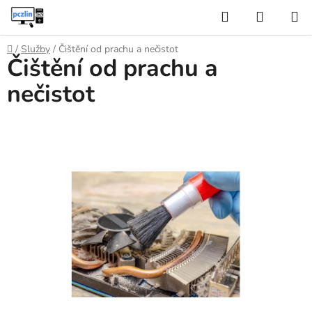
Přejít
Hledat
NÁKUP
na
KOŠÍK
obsah
Domů
/
Služby
/
Čištění od prachu a nečistot
Čištění od prachu a
nečistot