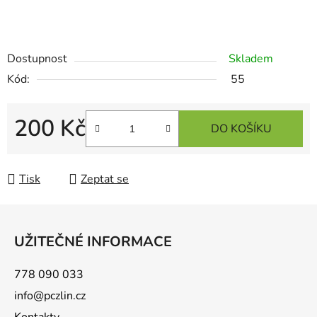
Dostupnost
Skladem
Kód:
55
200 Kč
DO KOŠÍKU
Měrná cena:
Tisk
Zeptat se
Z
á
UŽITEČNÉ INFORMACE
p
a
778 090 033
t
info@pczlin.cz
í