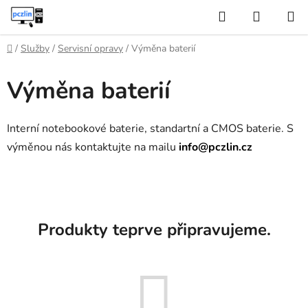
Přejít
Hledat
NÁKUP
na
KOŠÍK
obsah
Domů
/
Služby
/
Servisní opravy
/
Výměna baterií
Výměna baterií
Interní notebookové baterie, standartní a CMOS baterie. S
výměnou nás kontaktujte na mailu
info@pczlin.cz
Produkty teprve připravujeme.