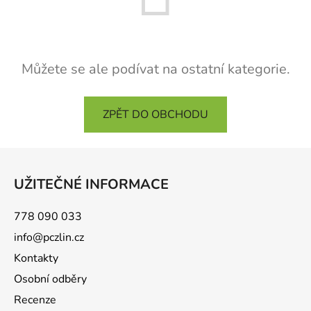
Můžete se ale podívat na ostatní kategorie.
ZPĚT DO OBCHODU
Z
á
UŽITEČNÉ INFORMACE
p
a
778 090 033
t
info@pczlin.cz
í
Kontakty
Osobní odběry
Recenze