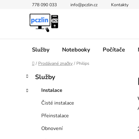
Přejít
778 090 033
info@pczlin.cz
Kontakty
na
obsah
Služby
Notebooky
Počítače
Domů
/
Prodávané značky
/
Philips
P
K
Přeskočit
Služby
a
kategorie
o
t
s
Instalace
e
t
g
Čisté instalace
r
o
a
r
Přeinstalace
i
n
e
n
Obnovení
í