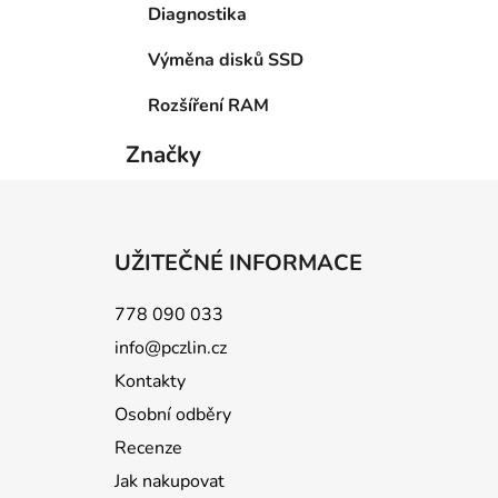
Diagnostika
Výměna disků SSD
Rozšíření RAM
Značky
Z
á
UŽITEČNÉ INFORMACE
p
a
778 090 033
t
info@pczlin.cz
í
Kontakty
Osobní odběry
Recenze
Jak nakupovat