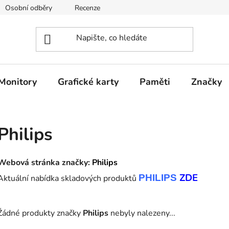
Osobní odběry
Recenze
Jak nakupovat
O nás
Monitory
Grafické karty
Paměti
Značky
Philips
Webová stránka značky:
Philips
ZDE
PHILIPS
Aktuální nabídka skladových produktů
Žádné produkty značky
Philips
nebyly nalezeny...