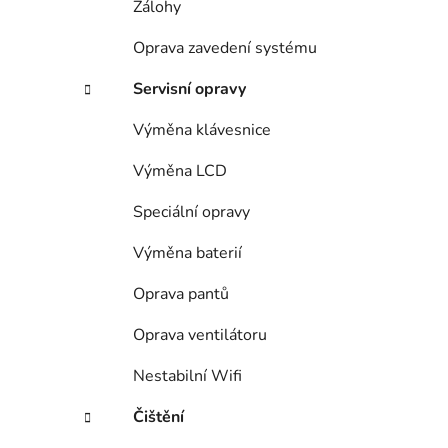
Zálohy
p
a
Oprava zavedení systému
n
Servisní opravy
e
l
Výměna klávesnice
Výměna LCD
Speciální opravy
Výměna baterií
Oprava pantů
Oprava ventilátoru
Nestabilní Wifi
Čištění