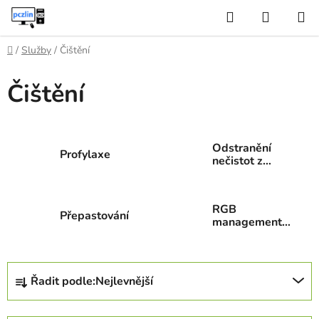
Přejít
Hledat
NÁKUP
na
KOŠÍK
obsah
Domů
/
Služby
/
Čištění
Čištění
Odstranění
Profylaxe
nečistot z
obrazovek
RGB
Přepastování
management,
sepnutí kabelů
Ř
Řadit podle:
Nejlevnější
a
z