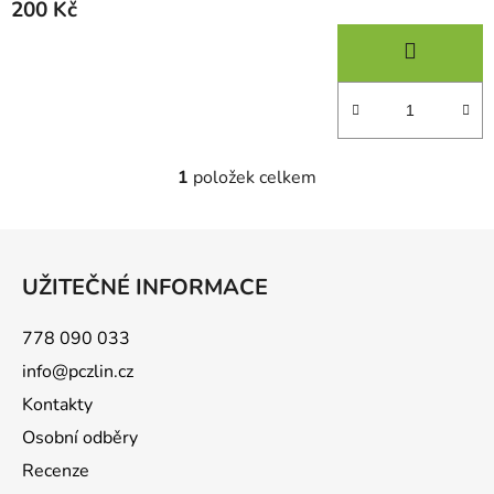
200 Kč
1
položek celkem
O
v
l
Z
á
á
d
UŽITEČNÉ INFORMACE
p
a
a
c
778 090 033
t
í
info@pczlin.cz
p
í
r
Kontakty
v
Osobní odběry
k
Recenze
y