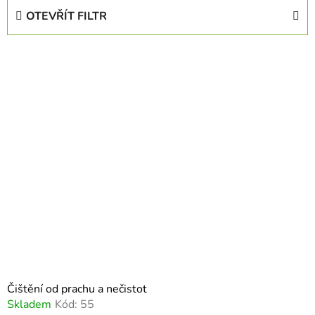
e
OTEVŘÍT FILTR
n
í
V
p
ý
r
p
o
i
d
s
u
p
k
r
t
o
ů
d
u
k
t
ů
Čištění od prachu a nečistot
Skladem
Kód:
55