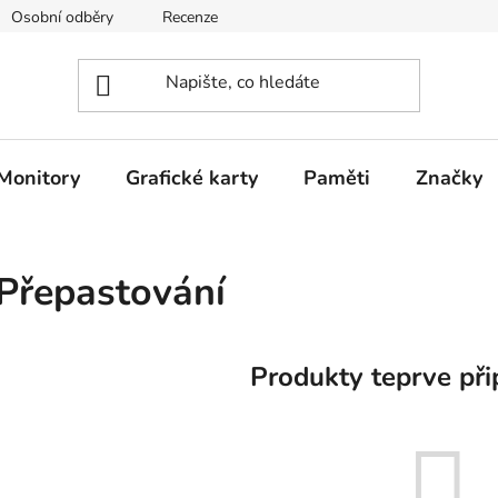
Osobní odběry
Recenze
Jak nakupovat
O nás
Monitory
Grafické karty
Paměti
Značky
Přepastování
Produkty teprve při