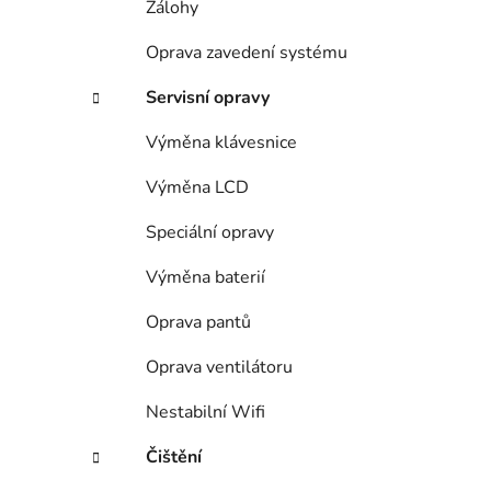
Zálohy
p
a
Oprava zavedení systému
n
Servisní opravy
e
l
Výměna klávesnice
Výměna LCD
Speciální opravy
Výměna baterií
Oprava pantů
Oprava ventilátoru
Nestabilní Wifi
Čištění