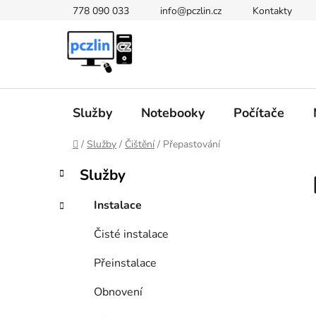
Přejít
778 090 033
info@pczlin.cz
Kontakty
na
obsah
Služby
Notebooky
Počítače
Domů
/
Služby
/
Čištění
/
Přepastování
P
K
Přeskočit
Služby
a
kategorie
o
t
s
Instalace
e
t
g
Čisté instalace
r
o
a
r
Přeinstalace
i
n
e
n
Obnovení
í