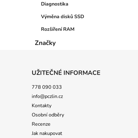
Diagnostika
Výměna disků SSD
Rozšíření RAM
Značky
Z
á
UŽITEČNÉ INFORMACE
p
a
778 090 033
t
info@pczlin.cz
í
Kontakty
Osobní odběry
Recenze
Jak nakupovat