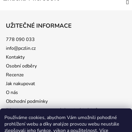
Z
á
UŽITEČNÉ INFORMACE
p
a
778 090 033
t
info@pczlin.cz
í
Kontakty
Osobní odběry
Recenze
Jak nakupovat
O nás
Obchodní podmínky
Zásady ochrany a zpracování osobních údajů
Používáme cookies, abychom Vám umožnili pohodlné
prohlížení webu a díky analýze provozu webu neustále
zlepšovali jeho funkce, výkon a použitelnost.
Více