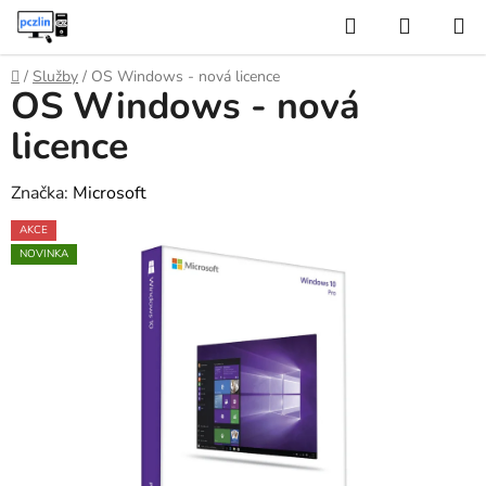
Přejít
Hledat
NÁKUP
na
KOŠÍK
obsah
Domů
/
Služby
/
OS Windows - nová licence
OS Windows - nová
licence
Značka:
Microsoft
AKCE
NOVINKA